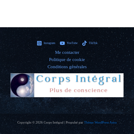
Instagram
YouTube
TikTok
Me contacter
Politique de cookie
Conditions générales
Copyright © 2026 Corps Intégral | Propulsé par
Thème WordPress Astra