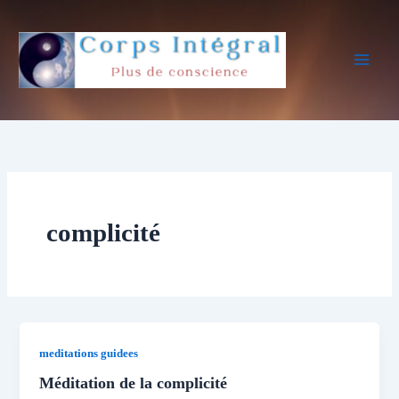
Aller
au
contenu
complicité
meditations guidees
Méditation de la complicité