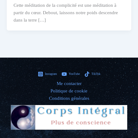
Cette méditation de la complicité est une méditation à
partir du cœur. Debout, laissons notre poids descendre
dans la terre […]
Instagram
YouTube
TikTok
Me contacter
Politique de cookie
Conditions générales